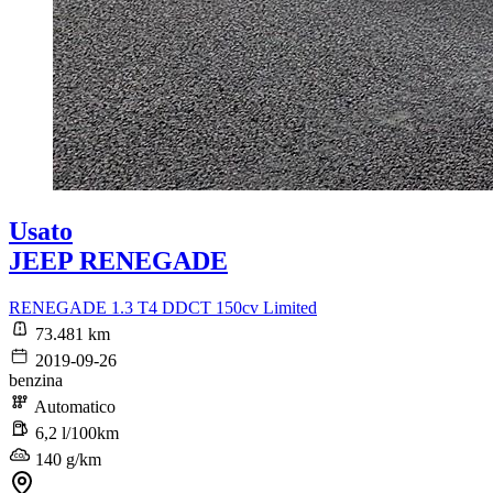
Usato
JEEP RENEGADE
RENEGADE 1.3 T4 DDCT 150cv Limited
73.481 km
2019-09-26
benzina
Automatico
6,2 l/100km
140 g/km