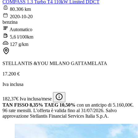
COMPASS 1.3 Turbo T4 110kW Limited DDCT
80.306 km
2020-10-20
benzina
Automatico
5,6 l/100km
127 g/km
STELLANTIS &YOU MILANO GATTAMELATA
17.200 €
Iva inclusa
182,37€ Iva inclusa/mese
TAN FISSO 8,35% TAEG 10,50%
con un anticipo di 5.160,00€.
96 rate mensili.
L'offerta è valida fino al 31/07/2026.
Salvo
approvazione Stellantis Financial Services Italia S.p.A.