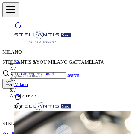
MILANO
STELLANTIS &YOU MILANO GATTAMELATA
/
I nostri concessionari
search
/
Milano
/
Gattamelata
STELLANTIS &YOU MILANO GATTAMELATA
Scegli un'altra città