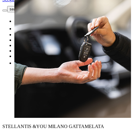
search button - icon
Richiedi informazioni
Nuovo
Usato
Le nostre offerte
I nostri brand
Officina
Vendi un'auto
Altro
STELLANTIS &YOU MILANO GATTAMELATA