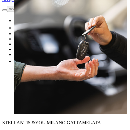
search button - icon
Richiedi informazioni
Nuovo
Usato
Le nostre offerte
I nostri brand
Officina
Vendi un'auto
Altro
STELLANTIS &YOU MILANO GATTAMELATA