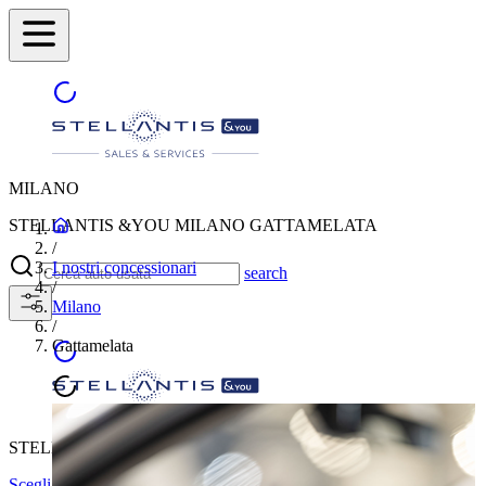
MILANO
STELLANTIS &YOU MILANO GATTAMELATA
/
I nostri concessionari
search
/
Milano
/
Gattamelata
STELLANTIS &YOU MILANO GATTAMELATA
Scegli un'altra città