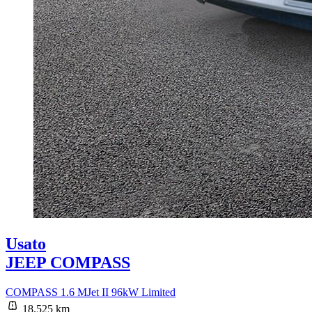
Usato
JEEP COMPASS
COMPASS 1.6 MJet II 96kW Limited
18.525 km