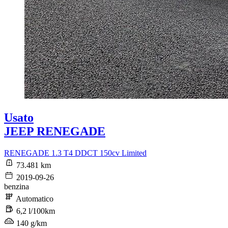
Usato
JEEP RENEGADE
RENEGADE 1.3 T4 DDCT 150cv Limited
73.481 km
2019-09-26
benzina
Automatico
6,2 l/100km
140 g/km