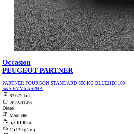
Occasion
PEUGEOT PARTNER
PARTNER FOURGON STANDARD 650 KG BLUEHDI 100
S&S BVM6 ASPHA
83 675 km
2022-01-06
Diesel
Manuelle
5,3 l/100km
C (139 g/km)