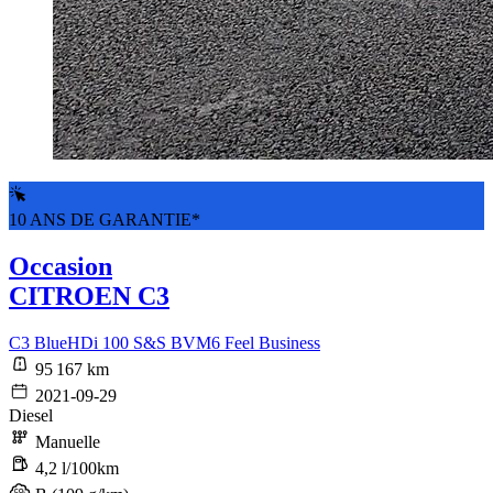
10 ANS DE GARANTIE*
Occasion
CITROEN C3
C3 BlueHDi 100 S&S BVM6 Feel Business
95 167 km
2021-09-29
Diesel
Manuelle
4,2 l/100km