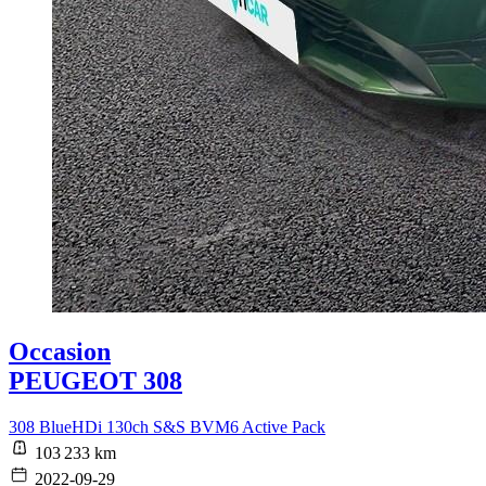
Occasion
PEUGEOT 308
308 BlueHDi 130ch S&S BVM6 Active Pack
103 233 km
2022-09-29