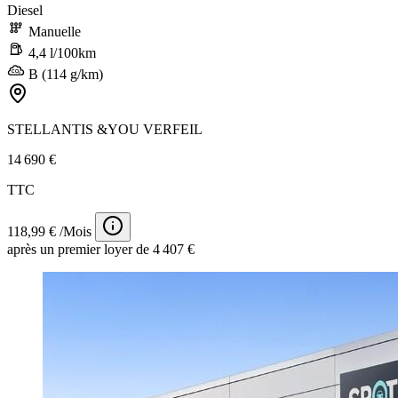
Diesel
Manuelle
4,4 l/100km
B (114 g/km)
STELLANTIS &YOU VERFEIL
14 690 €
TTC
118,99 € /Mois
après un premier loyer de 4 407 €