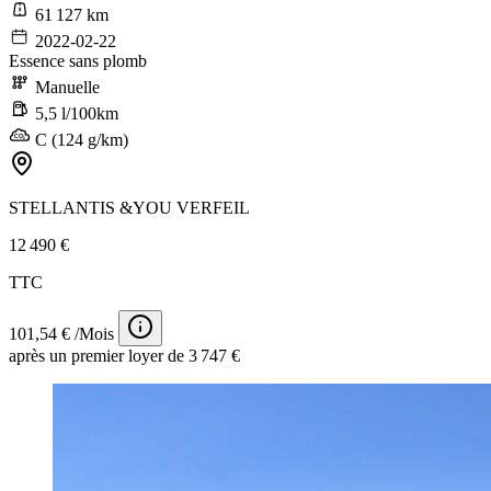
61 127 km
2022-02-22
Essence sans plomb
Manuelle
5,5 l/100km
C (124 g/km)
STELLANTIS &YOU VERFEIL
12 490 €
TTC
101,54 € /Mois
après un premier loyer de 3 747 €