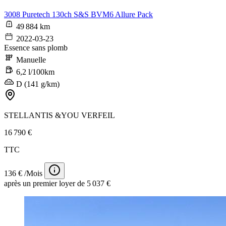
3008 Puretech 130ch S&S BVM6 Allure Pack
49 884 km
2022-03-23
Essence sans plomb
Manuelle
6,2 l/100km
D (141 g/km)
STELLANTIS &YOU VERFEIL
16 790 €
TTC
136 € /Mois
après un premier loyer de 5 037 €