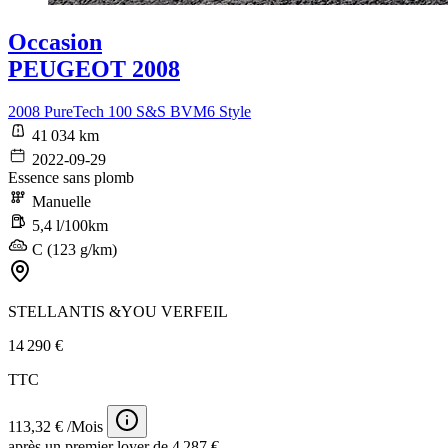
Occasion
PEUGEOT 2008
2008 PureTech 100 S&S BVM6 Style
41 034 km
2022-09-29
Essence sans plomb
Manuelle
5,4 l/100km
C (123 g/km)
STELLANTIS &YOU VERFEIL
14 290 €
TTC
113,32 € /Mois
après un premier loyer de 4 287 €