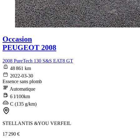
Occasion
PEUGEOT 2008
2008 PureTech 130 S&S EAT8 GT
48 861 km
2022-03-30
Essence sans plomb
Automatique
6 l/100km
C (135 g/km)
STELLANTIS &YOU VERFEIL
17 290 €