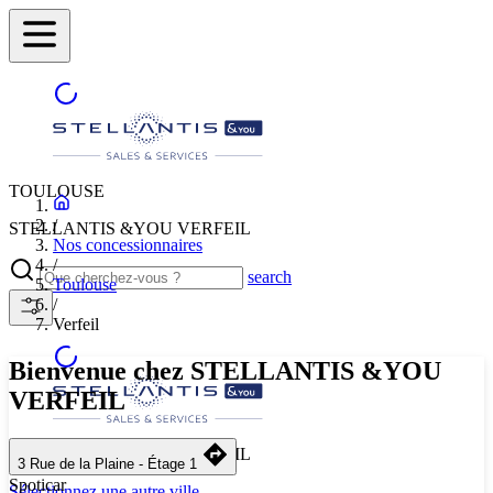
TOULOUSE
/
STELLANTIS &YOU VERFEIL
Nos concessionnaires
/
search
Toulouse
/
Verfeil
Bienvenue chez STELLANTIS &YOU
VERFEIL
STELLANTIS &YOU VERFEIL
3 Rue de la Plaine - Étage 1
Spoticar
Sélectionnez une autre ville