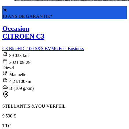
10 ANS DE GARANTIE*
Occasion
CITROEN C3
C3 BlueHDi 100 S&S BVM6 Feel Business
89 033 km
2021-09-29
Diesel
Manuelle
4,2 l/100km
B (109 g/km)
STELLANTIS &YOU VERFEIL
9 590 €
TTC