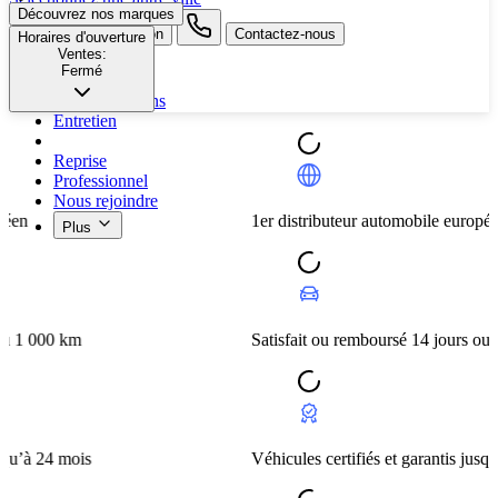
Découvrez nos marques
search button - icon
Contactez-nous
Horaires d'ouverture
Ventes:
Fermé
Occasion
Nos promotions
Entretien
Reprise
Professionnel
Nous rejoindre
1er distributeur automobile européen
Plus
km
Satisfait ou remboursé 14 jours ou 1 000 km
mois
Véhicules certifiés et garantis jusqu’à 24 moi