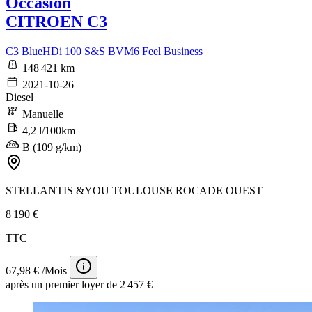
Occasion
CITROEN C3
C3 BlueHDi 100 S&S BVM6 Feel Business
148 421 km
2021-10-26
Diesel
Manuelle
4,2 l/100km
B (109 g/km)
STELLANTIS &YOU TOULOUSE ROCADE OUEST
8 190 €
TTC
67,98 € /Mois
après un premier loyer de 2 457 €