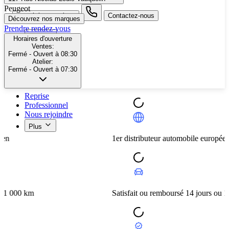
Peugeot
search button - icon
Contactez-nous
Découvrez nos marques
Prendre rendez-vous
Neuf
Horaires d'ouverture
Ventes:
Occasion
Fermé
- Ouvert à 08:30
Nos promotions
Atelier:
Nos marques
Fermé
- Ouvert à 07:30
Entretien
Reprise
Professionnel
Nous rejoindre
Plus
1er distributeur automobile européen
m
Satisfait ou remboursé 14 jours ou 1 000 km