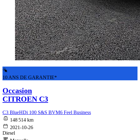
10 ANS DE GARANTIE*
Occasion
CITROEN C3
C3 BlueHDi 100 S&S BVM6 Feel Business
148 514 km
2021-10-26
Diesel