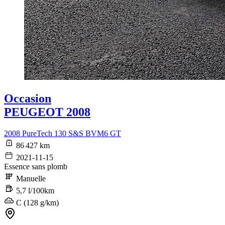
Occasion
PEUGEOT 2008
2008 PureTech 130 S&S BVM6 GT
86 427 km
2021-11-15
Essence sans plomb
Manuelle
5,7 l/100km
C (128 g/km)