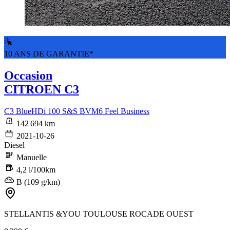
10 ANS DE GARANTIE*
Occasion
CITROEN C3
C3 BlueHDi 100 S&S BVM6 Feel Business
142 694 km
2021-10-26
Diesel
Manuelle
4,2 l/100km
B (109 g/km)
STELLANTIS &YOU TOULOUSE ROCADE OUEST