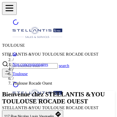
TOULOUSE
STELLANTIS &YOU TOULOUSE ROCADE OUEST
/
Nos concessionnaires
search
/
Toulouse
/
Toulouse Rocade Ouest
Bienvenue chez STELLANTIS &YOU
TOULOUSE ROCADE OUEST
STELLANTIS &YOU TOULOUSE ROCADE OUEST
117 Rue Nicolas Louis Vauquelin
Sélectionnez une autre ville