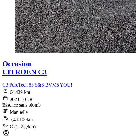
Occasion
CITROEN C3
C3 PureTech 83 S&S BVM5 YOU!
64 439 km
2021-10-28
Essence sans plomb
Manuelle
5,4 l/100km
C (122 g/km)