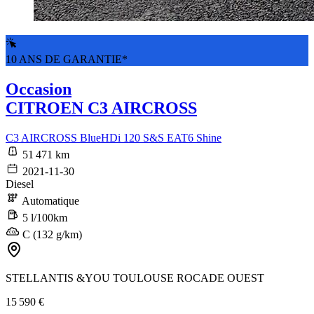
10 ANS DE GARANTIE*
Occasion
CITROEN C3 AIRCROSS
C3 AIRCROSS BlueHDi 120 S&S EAT6 Shine
51 471 km
2021-11-30
Diesel
Automatique
5 l/100km
C (132 g/km)
STELLANTIS &YOU TOULOUSE ROCADE OUEST
15 590 €