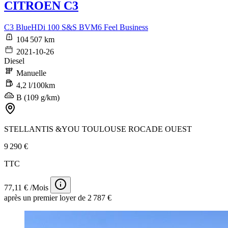
CITROEN C3
C3 BlueHDi 100 S&S BVM6 Feel Business
104 507 km
2021-10-26
Diesel
Manuelle
4,2 l/100km
B (109 g/km)
STELLANTIS &YOU TOULOUSE ROCADE OUEST
9 290 €
TTC
77,11 € /Mois
après un premier loyer de 2 787 €