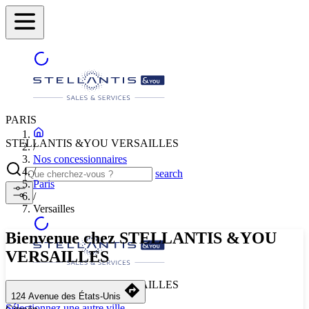
PARIS
STELLANTIS &YOU VERSAILLES
/
Nos concessionnaires
/
search
Paris
/
Versailles
Bienvenue chez STELLANTIS &YOU
VERSAILLES
STELLANTIS &YOU VERSAILLES
124 Avenue des États-Unis
Sélectionnez une autre ville