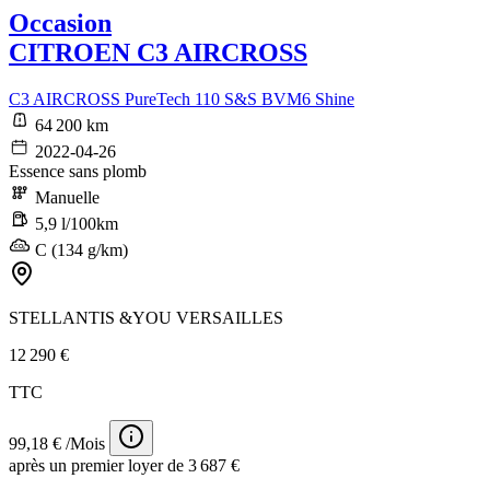
Occasion
CITROEN C3 AIRCROSS
C3 AIRCROSS PureTech 110 S&S BVM6 Shine
64 200 km
2022-04-26
Essence sans plomb
Manuelle
5,9 l/100km
C (134 g/km)
STELLANTIS &YOU VERSAILLES
12 290 €
TTC
99,18 € /Mois
après un premier loyer de 3 687 €