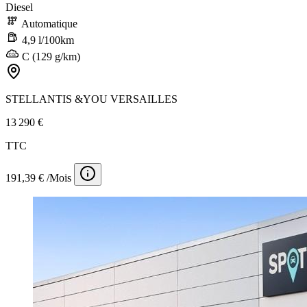
Diesel
Automatique
4,9 l/100km
C (129 g/km)
STELLANTIS &YOU VERSAILLES
13 290 €
TTC
191,39 € /Mois