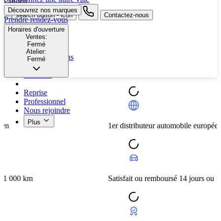
Citroën
Découvrez nos marques
search button - icon
Contactez-nous
Prendre rendez-vous
Horaires d'ouverture
Neuf
Ventes:
Fermé
Occasion
Atelier:
Nos promotions
Fermé
Nos marques
Entretien
Reprise
Professionnel
Nous rejoindre
Plus
1er distributeur automobile européen
m
Satisfait ou remboursé 14 jours ou 1 000 km