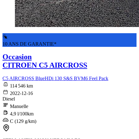
10 ANS DE GARANTIE*
Occasion
CITROEN C5 AIRCROSS
C5 AIRCROSS BlueHDi 130 S&S BVM6 Feel Pack
114 546 km
2022-12-16
Diesel
Manuelle
4,9 l/100km
C (129 g/km)