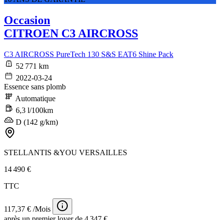
Occasion
CITROEN C3 AIRCROSS
C3 AIRCROSS PureTech 130 S&S EAT6 Shine Pack
52 771 km
2022-03-24
Essence sans plomb
Automatique
6,3 l/100km
D (142 g/km)
STELLANTIS &YOU VERSAILLES
14 490 €
TTC
117,37 € /Mois
après un premier loyer de 4 347 €