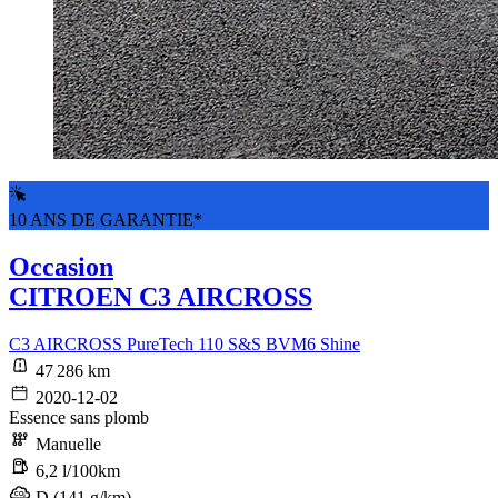
10 ANS DE GARANTIE*
Occasion
CITROEN C3 AIRCROSS
C3 AIRCROSS PureTech 110 S&S BVM6 Shine
47 286 km
2020-12-02
Essence sans plomb
Manuelle
6,2 l/100km
D (141 g/km)