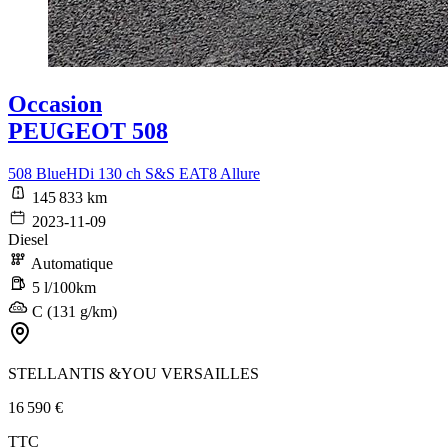
Occasion
PEUGEOT 508
508 BlueHDi 130 ch S&S EAT8 Allure
145 833 km
2023-11-09
Diesel
Automatique
5 l/100km
C (131 g/km)
STELLANTIS &YOU VERSAILLES
16 590 €
TTC