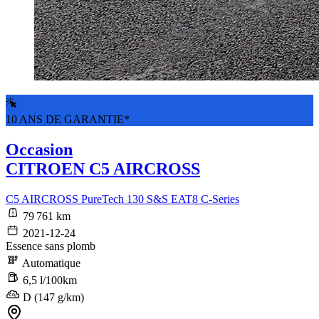
10 ANS DE GARANTIE*
Occasion
CITROEN C5 AIRCROSS
C5 AIRCROSS PureTech 130 S&S EAT8 C-Series
79 761 km
2021-12-24
Essence sans plomb
Automatique
6,5 l/100km
D (147 g/km)