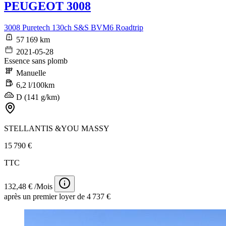
PEUGEOT 3008
3008 Puretech 130ch S&S BVM6 Roadtrip
57 169 km
2021-05-28
Essence sans plomb
Manuelle
6,2 l/100km
D (141 g/km)
STELLANTIS &YOU MASSY
15 790 €
TTC
132,48 € /Mois
après un premier loyer de 4 737 €