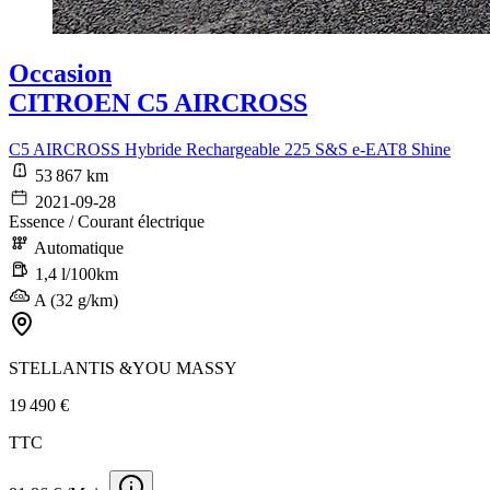
Occasion
CITROEN C5 AIRCROSS
C5 AIRCROSS Hybride Rechargeable 225 S&S e-EAT8 Shine
53 867 km
2021-09-28
Essence / Courant électrique
Automatique
1,4 l/100km
A (32 g/km)
STELLANTIS &YOU MASSY
19 490 €
TTC