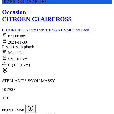
10 ANS DE GARANTIE*
Occasion
CITROEN C3 AIRCROSS
C3 AIRCROSS PureTech 110 S&S BVM6 Feel Pack
82 608 km
2021-11-30
Essence sans plomb
Manuelle
5,9 l/100km
C (133 g/km)
STELLANTIS &YOU MASSY
10 790 €
TTC
88,69 € /Mois