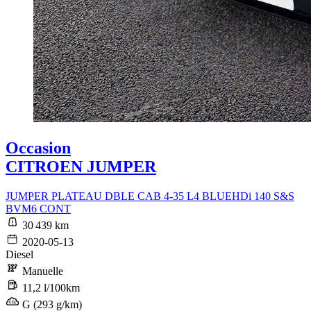
Occasion
CITROEN JUMPER
JUMPER PLATEAU DBLE CAB 4-35 L4 BLUEHDi 140 S&S
BVM6 CONT
30 439 km
2020-05-13
Diesel
Manuelle
11,2 l/100km
G (293 g/km)