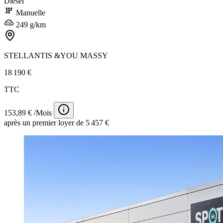
Diesel
Manuelle
249 g/km
STELLANTIS &YOU MASSY
18 190 €
TTC
153,89 € /Mois
après un premier loyer de 5 457 €