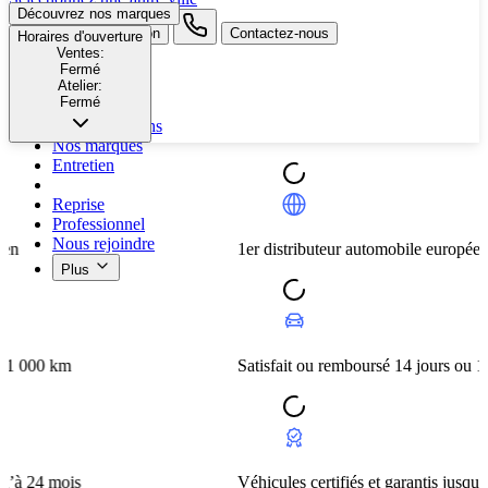
Découvrez nos marques
search button - icon
Contactez-nous
Horaires d'ouverture
Ventes:
Fermé
Neuf
Atelier:
Fermé
Occasion
Nos promotions
Nos marques
Entretien
Reprise
Professionnel
Nous rejoindre
1er distributeur automobile européen
Plus
m
Satisfait ou remboursé 14 jours ou 1 000 km
ois
Véhicules certifiés et garantis jusqu’à 24 mois