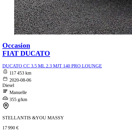
Occasion
FIAT DUCATO
DUCATO CC 3.5 ML 2.3 MJT 140 PRO LOUNGE
117 453 km
2020-08-06
Diesel
Manuelle
355 g/km
STELLANTIS &YOU MASSY
17 990 €