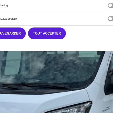
keting
eaux sociaux
AUVEGARDER
TOUT ACCEPTER