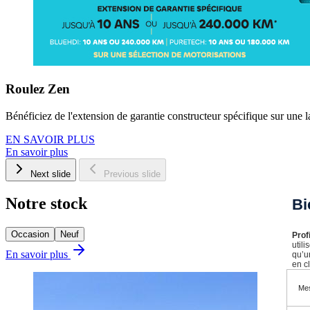
Roulez Zen
Bénéficiez de l'extension de garantie constructeur spécifique sur une l
EN SAVOIR PLUS
En savoir plus
Next slide
Previous slide
Notre stock
Bi
Occasion
Neuf
Prof
util
En savoir plus
qu’u
en cl
Mes