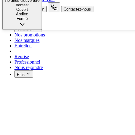
Horaires d'ouverture
Ventes:
search button - icon
Contactez-nous
Ouvert
Atelier:
Fermé
Neuf
Occasion
Nos promotions
Nos marques
Entretien
Reprise
Professionnel
Nous rejoindre
Plus