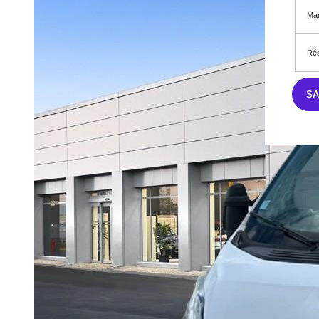
Mar
Rés
S