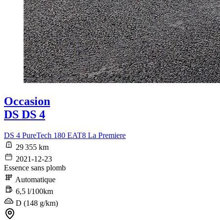
Occasion
DS DS 4
DS 4 PureTech 180 EAT8 La Premiere
29 355 km
2021-12-23
Essence sans plomb
Automatique
6,5 l/100km
D (148 g/km)