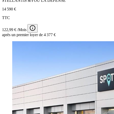
STELLANTIS &YOU LA DÉFENSE
14 590 €
TTC
122,99 € /Mois
après un premier loyer de 4 377 €