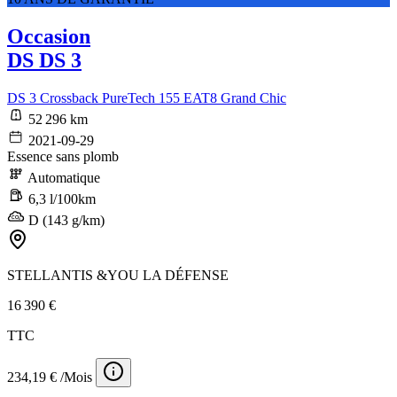
Occasion
DS DS 3
DS 3 Crossback PureTech 155 EAT8 Grand Chic
52 296 km
2021-09-29
Essence sans plomb
Automatique
6,3 l/100km
D (143 g/km)
STELLANTIS &YOU LA DÉFENSE
16 390 €
TTC
234,19 € /Mois