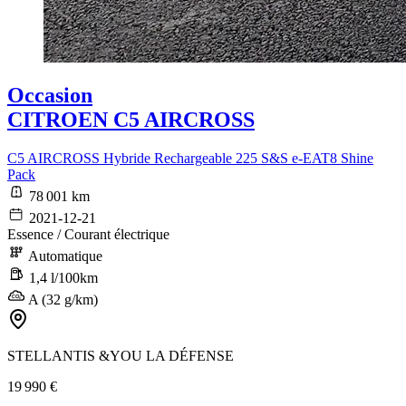
Occasion
CITROEN C5 AIRCROSS
C5 AIRCROSS Hybride Rechargeable 225 S&S e-EAT8 Shine
Pack
78 001 km
2021-12-21
Essence / Courant électrique
Automatique
1,4 l/100km
A (32 g/km)
STELLANTIS &YOU LA DÉFENSE
19 990 €