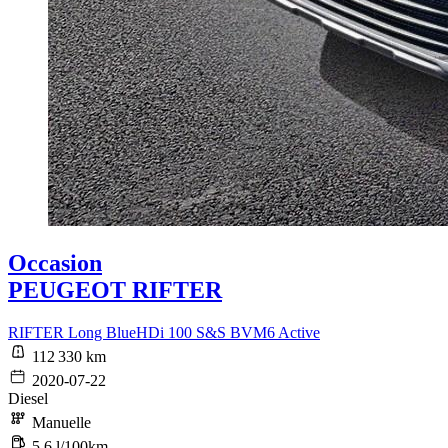
Occasion
PEUGEOT RIFTER
RIFTER Long BlueHDi 100 S&S BVM6 Active
112 330 km
2020-07-22
Diesel
Manuelle
5,6 l/100km