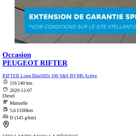
Occasion
PEUGEOT RIFTER
RIFTER Long BlueHDi 100 S&S BVM6 Active
116 140 km
2020-12-07
Diesel
Manuelle
5,6 l/100km
D (145 g/km)