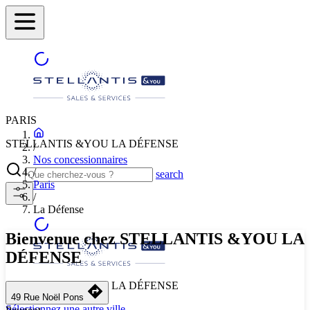
PARIS
STELLANTIS &YOU LA DÉFENSE
/
Nos concessionnaires
/
search
Paris
/
La Défense
Bienvenue chez STELLANTIS &YOU LA
DÉFENSE
STELLANTIS &YOU LA DÉFENSE
49 Rue Noël Pons
Sélectionnez une autre ville