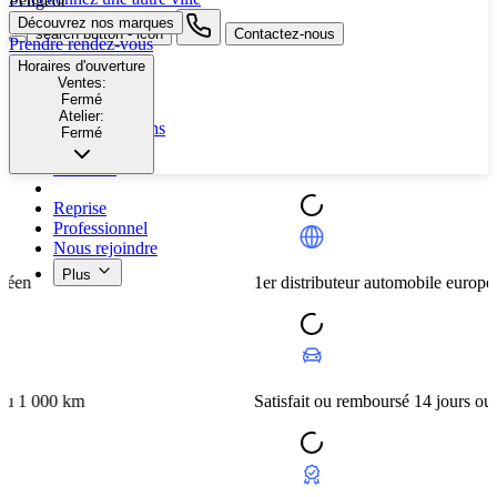
Peugeot
Découvrez nos marques
search button - icon
Contactez-nous
Prendre rendez-vous
Horaires d'ouverture
Neuf
Ventes:
Fermé
Occasion
Atelier:
Nos promotions
Fermé
Nos marques
Entretien
Reprise
Professionnel
Nous rejoindre
Plus
1er distributeur automobile européen
0 km
Satisfait ou remboursé 14 jours ou 1 000 