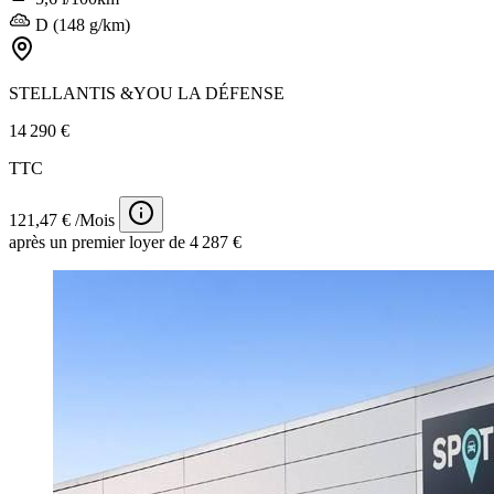
D (148 g/km)
STELLANTIS &YOU LA DÉFENSE
14 290 €
TTC
121,47 € /Mois
après un premier loyer de 4 287 €