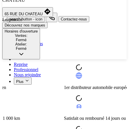
CHÂTEAU
Sélectionnez une autre ville
65 RUE DU CHATEAU
Leapmotor
search button - icon
Contactez-nous
Découvrez nos marques
Neuf
Horaires d'ouverture
Ventes:
Occasion
Fermé
Nos promotions
Atelier:
Fermé
Nos marques
Entretien
Reprise
Professionnel
Nous rejoindre
Plus
1er distributeur automobile européen
km
Satisfait ou remboursé 14 jours ou 1 000 km