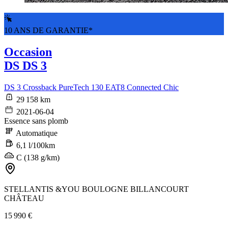
10 ANS DE GARANTIE*
Occasion
DS DS 3
DS 3 Crossback PureTech 130 EAT8 Connected Chic
29 158 km
2021-06-04
Essence sans plomb
Automatique
6,1 l/100km
C (138 g/km)
STELLANTIS &YOU BOULOGNE BILLANCOURT
CHÂTEAU
15 990 €