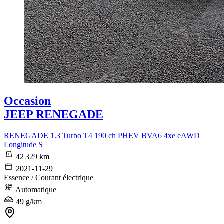
Occasion
JEEP RENEGADE
RENEGADE 1.3 Turbo T4 190 ch PHEV BVA6 4xe eAWD
Longitude S
42 329 km
2021-11-29
Essence / Courant électrique
Automatique
49 g/km