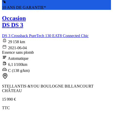
10 ANS DE GARANTIE*
Occasion
DS DS 3
DS 3 Crossback PureTech 130 EAT8 Connected Chic
29 158 km
2021-06-04
Essence sans plomb
Automatique
6,1 l/100km
C (138 g/km)
STELLANTIS &YOU BOULOGNE BILLANCOURT
CHÂTEAU
15 990 €
TTC