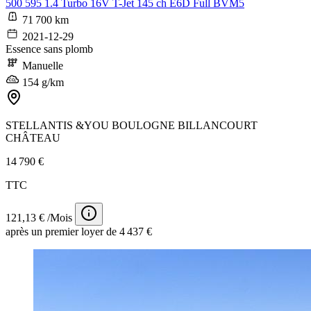
500 595 1.4 Turbo 16V T-Jet 145 ch E6D Full BVM5
71 700 km
2021-12-29
Essence sans plomb
Manuelle
154 g/km
STELLANTIS &YOU BOULOGNE BILLANCOURT
CHÂTEAU
14 790 €
TTC
121,13 € /Mois
après un premier loyer de 4 437 €