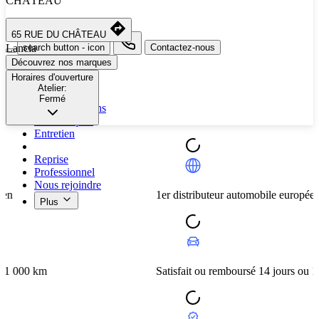
CHÂTEAU
Sélectionnez une autre ville
65 RUE DU CHÂTEAU
Lancia
search button - icon
Contactez-nous
Découvrez nos marques
Neuf
Horaires d'ouverture
Atelier:
Occasion
Fermé
Nos promotions
Nos marques
Entretien
Reprise
Professionnel
Nous rejoindre
1er distributeur automobile européen
Plus
km
Satisfait ou remboursé 14 jours ou 1 000 km