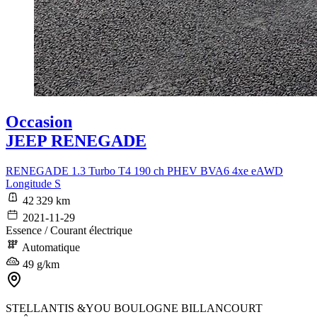
Occasion
JEEP RENEGADE
RENEGADE 1.3 Turbo T4 190 ch PHEV BVA6 4xe eAWD
Longitude S
42 329 km
2021-11-29
Essence / Courant électrique
Automatique
49 g/km
STELLANTIS &YOU BOULOGNE BILLANCOURT