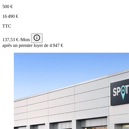
500 €
16 490 €
TTC
137,53 € /Mois
après un premier loyer de 4 947 €