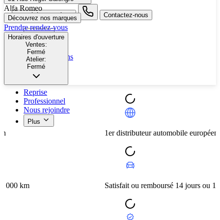
Alfa Romeo
search button - icon
Contactez-nous
Découvrez nos marques
Prendre rendez-vous
Neuf
Horaires d'ouverture
Ventes:
Occasion
Fermé
Nos promotions
Atelier:
Nos marques
Fermé
Entretien
Reprise
Professionnel
Nous rejoindre
Plus
1er distributeur automobile européen
km
Satisfait ou remboursé 14 jours ou 1 000 km