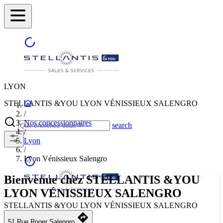
LYON
STELLANTIS &YOU LYON VÉNISSIEUX SALENGRO
/
Nos concessionnaires
search
/
Lyon
/
Lyon Vénissieux Salengro
Bienvenue chez STELLANTIS &YOU
LYON VÉNISSIEUX SALENGRO
STELLANTIS &YOU LYON VÉNISSIEUX SALENGRO
51 Rue Roger Salengro
Sélectionnez une autre ville