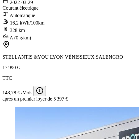
2022-03-29
Courant électrique
Automatique
16,2 kWh/100km
328 km
A (0 g/km)
STELLANTIS &YOU LYON VÉNISSIEUX SALENGRO
17 990 €
TTC
148,78 € /Mois
après un premier loyer de 5 397 €