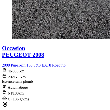
Occasion
PEUGEOT 2008
2008 PureTech 130 S&S EAT8 Roadtrip
46 005 km
2021-11-25
Essence sans plomb
Automatique
6 l/100km
C (136 g/km)