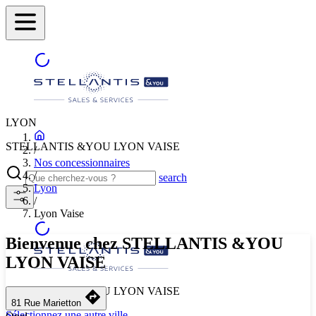
LYON
STELLANTIS &YOU LYON VAISE
/
Nos concessionnaires
/
search
Lyon
/
Lyon Vaise
Bienvenue chez STELLANTIS &YOU
LYON VAISE
STELLANTIS &YOU LYON VAISE
81 Rue Marietton
Sélectionnez une autre ville