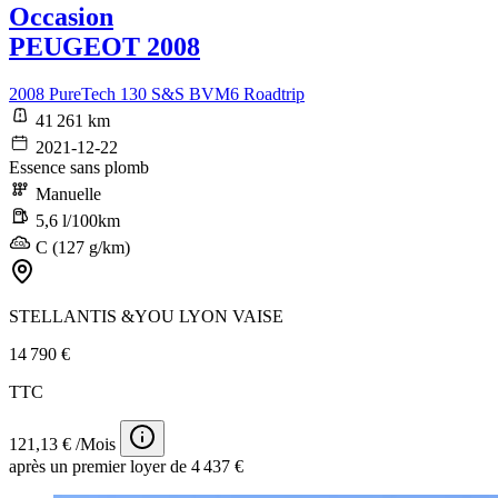
Occasion
PEUGEOT 2008
2008 PureTech 130 S&S BVM6 Roadtrip
41 261 km
2021-12-22
Essence sans plomb
Manuelle
5,6 l/100km
C (127 g/km)
STELLANTIS &YOU LYON VAISE
14 790 €
TTC
121,13 € /Mois
après un premier loyer de 4 437 €