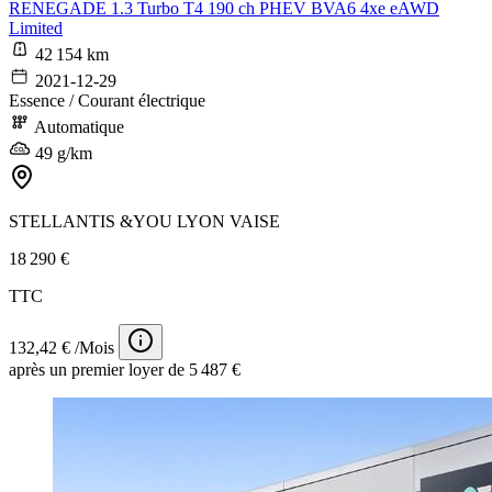
RENEGADE 1.3 Turbo T4 190 ch PHEV BVA6 4xe eAWD
Limited
42 154 km
2021-12-29
Essence / Courant électrique
Automatique
49 g/km
STELLANTIS &YOU LYON VAISE
18 290 €
TTC
132,42 € /Mois
après un premier loyer de 5 487 €