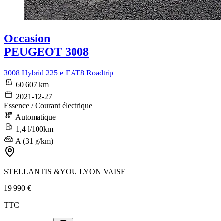
Occasion
PEUGEOT 3008
3008 Hybrid 225 e-EAT8 Roadtrip
60 607 km
2021-12-27
Essence / Courant électrique
Automatique
1,4 l/100km
A (31 g/km)
STELLANTIS &YOU LYON VAISE
19 990 €
TTC