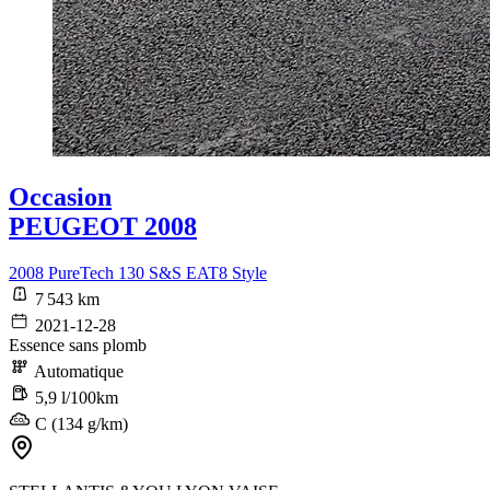
Occasion
PEUGEOT 2008
2008 PureTech 130 S&S EAT8 Style
7 543 km
2021-12-28
Essence sans plomb
Automatique
5,9 l/100km
C (134 g/km)