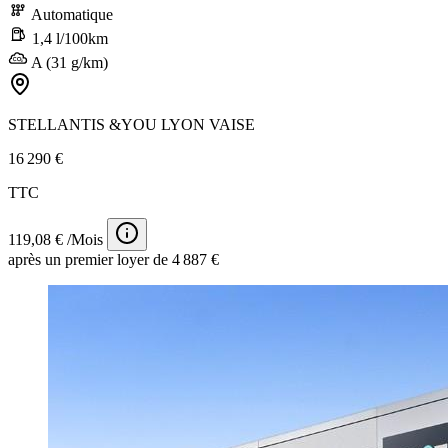
Automatique
1,4 l/100km
A (31 g/km)
STELLANTIS &YOU LYON VAISE
16 290 €
TTC
119,08 € /Mois
après un premier loyer de 4 887 €