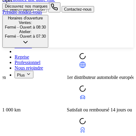
Opel
Découvrez nos marques
search button - icon
Contactez-nous
Prendre rendez-vous
Horaires d'ouverture
Neuf
Ventes:
Fermé
- Ouvert à 08:30
Occasion
Atelier:
Nos promotions
Fermé
- Ouvert à 07:30
Nos marques
Entretien
Reprise
Professionnel
Nous rejoindre
Plus
1er distributeur automobile européen
m
Satisfait ou remboursé 14 jours ou 1 000 km