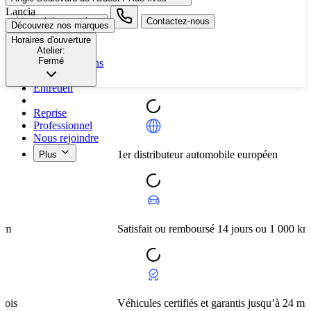
Lancia
search button - icon
Contactez-nous
Découvrez nos marques
Horaires d'ouverture
Neuf
Atelier:
Fermé
Nos promotions
Nos marques
Entretien
Reprise
Professionnel
Nous rejoindre
1er distributeur automobile européen
Plus
Satisfait ou remboursé 14 jours ou 1 000 km
Véhicules certifiés et garantis jusqu’à 24 mois