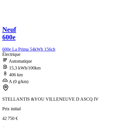
Neuf
600e
600e La Prima 54kWh 156ch
Électrique
Automatique
15,3 kWh/100km
406 km
A (0 g/km)
STELLANTIS &YOU VILLENEUVE D ASCQ IV
Prix initial
42 750 €