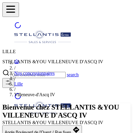
LILLE
STELLANTIS &YOU VILLENEUVE D'ASCQ IV
/
Nos concessionnaires
search
/
Lille
/
Villeneuve-d'Ascq IV
Bienvenue chez STELLANTIS &YOU
VILLENEUVE D'ASCQ IV
STELLANTIS &YOU VILLENEUVE D'ASCQ IV
Angle Boulevard de l'Ouest / Rue fives
Sélectionnez une autre ville