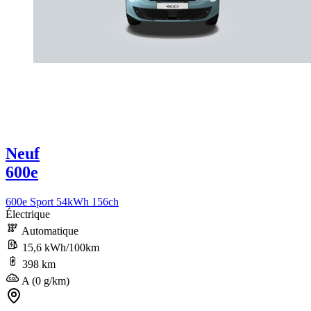
Neuf
600e
600e Sport 54kWh 156ch
Électrique
Automatique
15,6 kWh/100km
398 km
A (0 g/km)