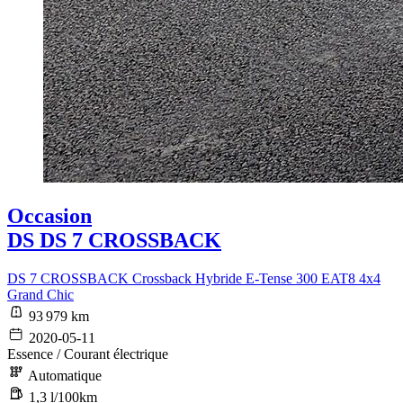
Occasion
DS DS 7 CROSSBACK
DS 7 CROSSBACK Crossback Hybride E-Tense 300 EAT8 4x4
Grand Chic
93 979 km
2020-05-11
Essence / Courant électrique
Automatique
1,3 l/100km