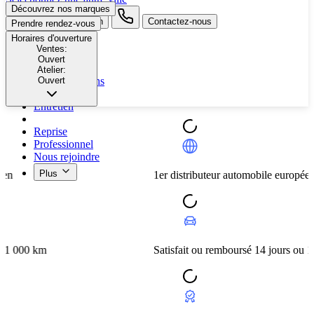
Découvrez nos marques
search button - icon
Contactez-nous
Prendre rendez-vous
Horaires d'ouverture
Ventes:
Neuf
Ouvert
Occasion
Atelier:
Ouvert
Nos promotions
Nos marques
Entretien
Reprise
Professionnel
Nous rejoindre
Plus
1er distributeur automobile européen
m
Satisfait ou remboursé 14 jours ou 1 000 km