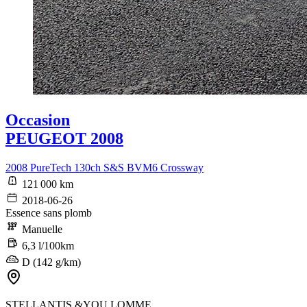
Occasion
PEUGEOT 2008
2008 PureTech 130ch S&S BVM6 Crossway
121 000 km
2018-06-26
Essence sans plomb
Manuelle
6,3 l/100km
D (142 g/km)
STELLANTIS &YOU LOMME