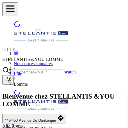
LILLE
/
STELLANTIS &YOU LOMME
Nos concessionnaires
/
search
Lille
/
Lomme
Bienvenue chez STELLANTIS &YOU
LOMME
STELLANTIS &YOU LOMME
449-453 Avenue De Dunkerque
Alfa Romeo
Sélectionnez une autre ville