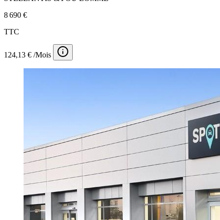
8 690 €
TTC
124,13 € /Mois