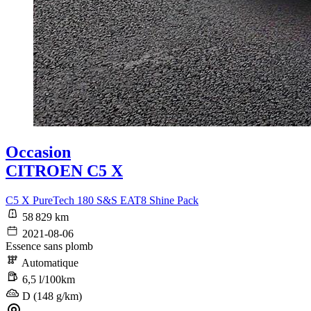
Occasion
CITROEN C5 X
C5 X PureTech 180 S&S EAT8 Shine Pack
58 829 km
2021-08-06
Essence sans plomb
Automatique
6,5 l/100km
D (148 g/km)