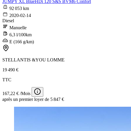
JUMPY XL BlueHDi 120 S&S BVM6 Confort
92 053 km
2020-02-14
Diesel
Manuelle
6,3 l/100km
E (166 g/km)
STELLANTIS &YOU LOMME
19 490 €
TTC
167,22 € /Mois
après un premier loyer de 5 847 €