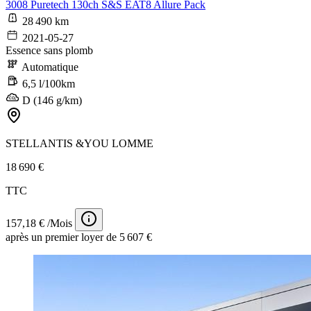
3008 Puretech 130ch S&S EAT8 Allure Pack
28 490 km
2021-05-27
Essence sans plomb
Automatique
6,5 l/100km
D (146 g/km)
STELLANTIS &YOU LOMME
18 690 €
TTC
157,18 € /Mois
après un premier loyer de 5 607 €