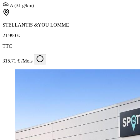
A (31 g/km)
STELLANTIS &YOU LOMME
21 990 €
TTC
315,71 € /Mois