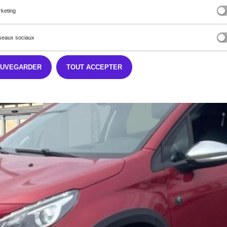
keting
eaux sociaux
AUVEGARDER
TOUT ACCEPTER