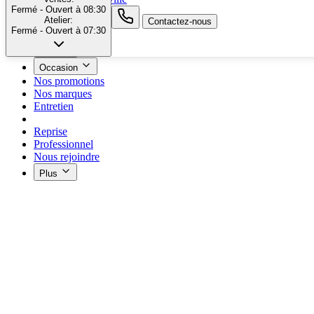
Fermé
- Ouvert à 08:30
Atelier:
search button - icon
Contactez-nous
Fermé
- Ouvert à 07:30
Neuf
Occasion
Nos promotions
Nos marques
Entretien
Reprise
Professionnel
Nous rejoindre
Plus