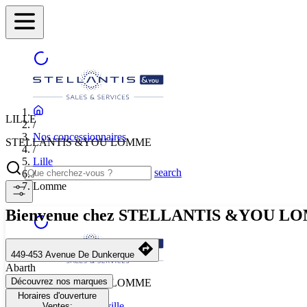
LILLE
/
Nos concessionnaires
STELLANTIS &YOU LOMME
/
Lille
search
/
Lomme
Bienvenue chez STELLANTIS &YOU 
449-453 Avenue De Dunkerque
Abarth
Découvrez nos marques
STELLANTIS &YOU LOMME
Horaires d'ouverture
Sélectionnez une autre ville
Ventes: