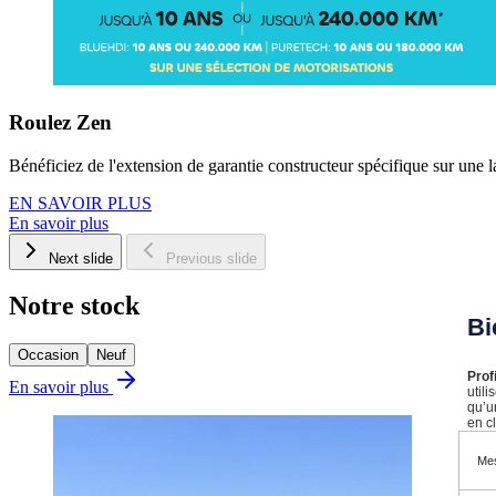
Roulez Zen
Bénéficiez de l'extension de garantie constructeur spécifique sur une l
EN SAVOIR PLUS
En savoir plus
Next slide
Previous slide
Notre stock
Bi
Occasion
Neuf
Prof
En savoir plus
util
qu’u
en cl
Mes