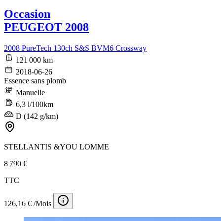
Occasion
PEUGEOT 2008
2008 PureTech 130ch S&S BVM6 Crossway
121 000 km
2018-06-26
Essence sans plomb
Manuelle
6,3 l/100km
D (142 g/km)
STELLANTIS &YOU LOMME
8 790 €
TTC
126,16 € /Mois