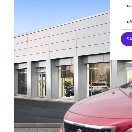
Mar
Rés
S