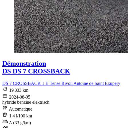
Démonstration
DS DS 7 CROSSBACK
DS 7 CROSSBACK 1 E-Tense Rivoli Antoine de Saint Exupery
19 333 km
2024-08-05
hybride benzine elektrisch
Automatique
1,4 l/100 km
A (33 g/km)