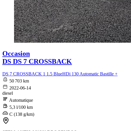
Occasion
DS DS 7 CROSSBACK
DS 7 CROSSBACK 1 1.5 BlueHDi 130 Automatic Bastille +
50 703 km
2022-06-14
diesel
Automatique
5,3 l/100 km
C (138 g/km)