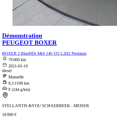
Démonstration
PEUGEOT BOXER
BOXER 2 BlueHDi S&S 140 335 L2H2 Premium
79 000 km
2021-01-19
diesel
Manuelle
9,3 l/100 km
F (244 g/km)
STELLANTIS &YOU SCHAERBEEK - MEISER
18 000 €