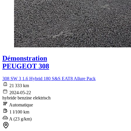
Démonstration
PEUGEOT 308
308 SW 3 1.6 Hybrid 180 S&S EAT8 Allure Pack
21 333 km
2024-05-22
hybride benzine elektrisch
Automatique
1 l/100 km
A (23 g/km)