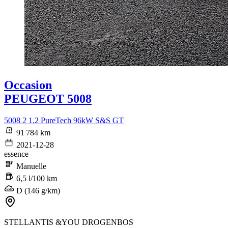
Occasion
PEUGEOT 5008
5008 2 1.2 PureTech 96kW S&S GT
91 784 km
2021-12-28
essence
Manuelle
6,5 l/100 km
D (146 g/km)
STELLANTIS &YOU DROGENBOS