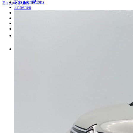
Nos promotions
En savoir plus
Entretien
Carrosserie
Achat de pièces
Vendre une voiture
Plus
FR