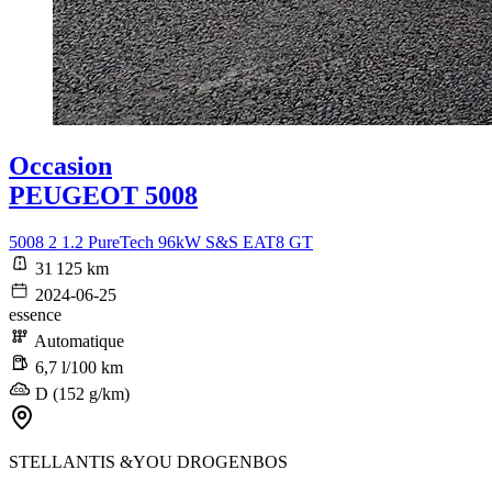
Occasion
PEUGEOT 5008
5008 2 1.2 PureTech 96kW S&S EAT8 GT
31 125 km
2024-06-25
essence
Automatique
6,7 l/100 km
D (152 g/km)
STELLANTIS &YOU DROGENBOS