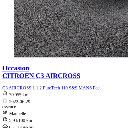
Occasion
CITROEN C3 AIRCROSS
C3 AIRCROSS 1 1.2 PureTech 110 S&S MAN6 Feel
30 955 km
2022-06-29
essence
Manuelle
5,9 l/100 km
C (133 g/km)