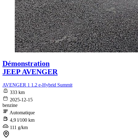
Démonstration
JEEP AVENGER
AVENGER 1 1.2 e-Hybrid Summit
333 km
2025-12-15
benzine
Automatique
4,9 l/100 km
111 g/km