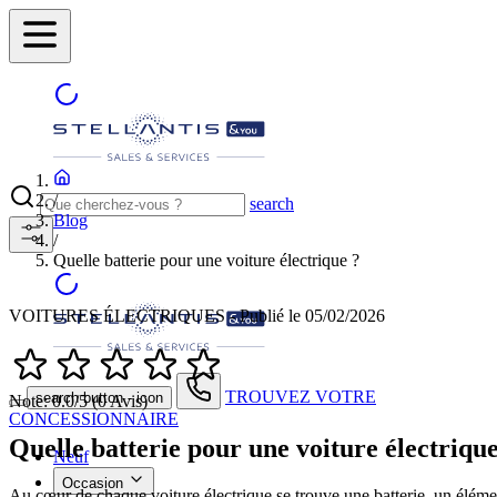
/
search
Blog
/
Quelle batterie pour une voiture électrique ?
VOITURES ÉLECTRIQUES - Publié le 05/02/2026
TROUVEZ VOTRE
search button - icon
Note: 0.0/5 (0 Avis)
CONCESSIONNAIRE
Quelle batterie pour une voiture électrique
Neuf
Occasion
Au cœur de chaque
voiture électrique
se trouve une batterie, un éléme