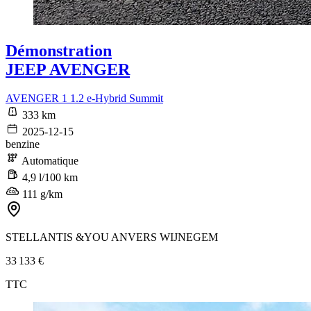
Démonstration
JEEP AVENGER
AVENGER 1 1.2 e-Hybrid Summit
333 km
2025-12-15
benzine
Automatique
4,9 l/100 km
111 g/km
STELLANTIS &YOU ANVERS WIJNEGEM
33 133 €
TTC