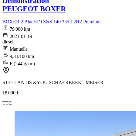
Démonstration
PEUGEOT BOXER
BOXER 2 BlueHDi S&S 140 335 L2H2 Premium
79 000 km
2021-01-19
diesel
Manuelle
9,3 l/100 km
F (244 g/km)
STELLANTIS &YOU SCHAERBEEK - MEISER
18 000 €
TTC