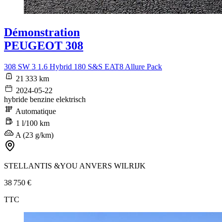
Démonstration
PEUGEOT 308
308 SW 3 1.6 Hybrid 180 S&S EAT8 Allure Pack
21 333 km
2024-05-22
hybride benzine elektrisch
Automatique
1 l/100 km
A (23 g/km)
STELLANTIS &YOU ANVERS WILRIJK
38 750 €
TTC