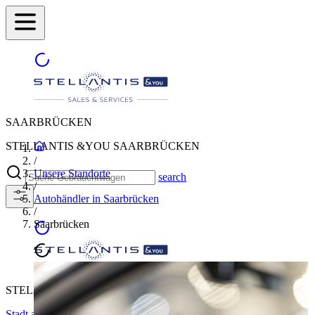
SAARBRÜCKEN
STELLANTIS &YOU SAARBRÜCKEN
/
Unsere Standorte
search
/
Autohändler in Saarbrücken
/
Saarbrücken
STELLANTIS &YOU SAARBRÜCKEN
Stadt auswählen