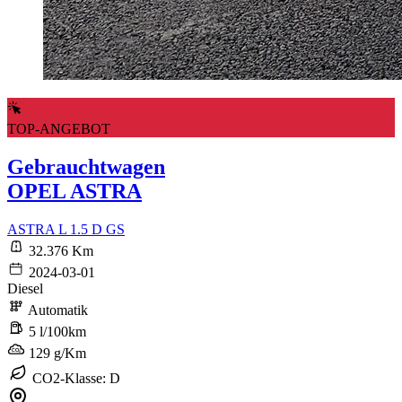
TOP-ANGEBOT
Gebrauchtwagen
OPEL ASTRA
ASTRA L 1.5 D GS
32.376 Km
2024-03-01
Diesel
Automatik
5 l/100km
129 g/Km
CO2-Klasse: D