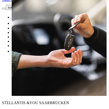
suche button - icon
Kontakt
Neuwagen
Gebrauchtwagen
Top Angebote
Unsere Marken
Werkstatt
Fahrzeug verkaufen
Mehr
STELLANTIS &YOU SAARBRÜCKEN