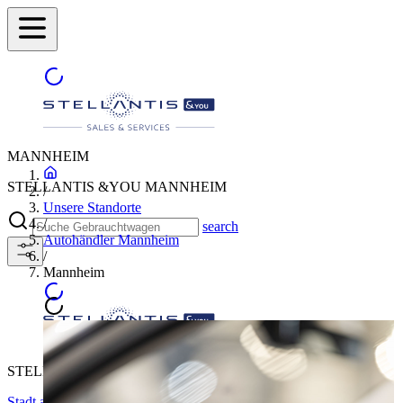
MANNHEIM
STELLANTIS &YOU MANNHEIM
/
Unsere Standorte
/
search
Autohändler Mannheim
/
Mannheim
STELLANTIS &YOU MANNHEIM
Stadt auswählen