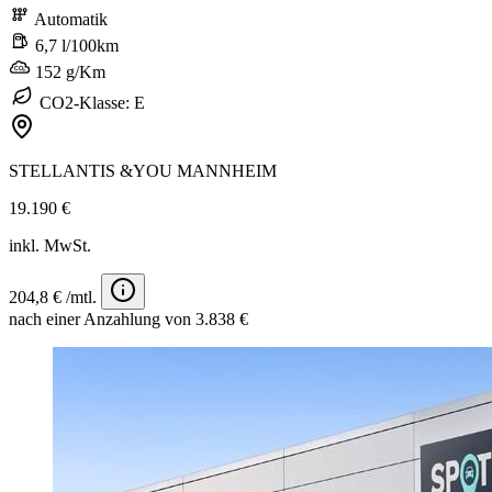
Automatik
6,7 l/100km
152 g/Km
CO2-Klasse: E
STELLANTIS &YOU MANNHEIM
19.190 €
inkl. MwSt.
204,8 € /mtl.
nach einer Anzahlung von 3.838 €