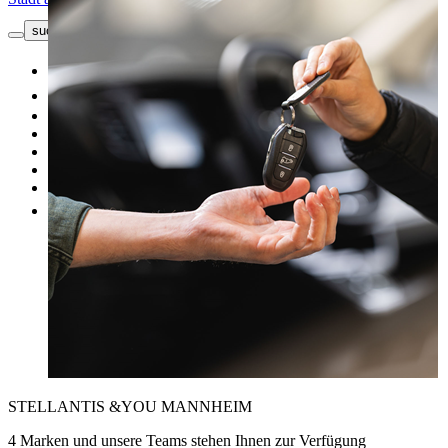
suche button - icon
Kontakt
Neuwagen
Gebrauchtwagen
Top Angebote
Unsere Marken
Werkstatt
Fahrzeug verkaufen
Mehr
STELLANTIS &YOU MANNHEIM
4 Marken und unsere Teams stehen Ihnen zur Verfügung