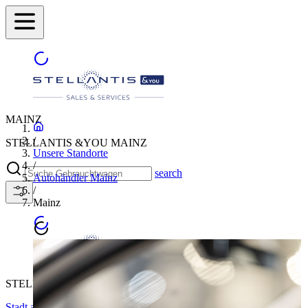
MAINZ
/
STELLANTIS &YOU MAINZ
Unsere Standorte
/
search
Autohändler Mainz
/
Mainz
STELLANTIS &YOU MAINZ
Stadt auswählen