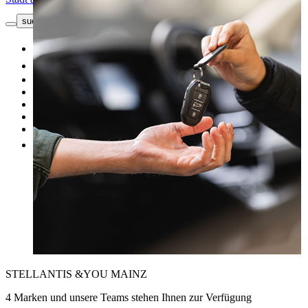
suche button - icon
Kontakt
Neuwagen
Gebrauchtwagen
Top Angebote
Unsere Marken
Werkstatt
Fahrzeug verkaufen
Mehr
STELLANTIS &YOU MAINZ
4 Marken und unsere Teams stehen Ihnen zur Verfügung