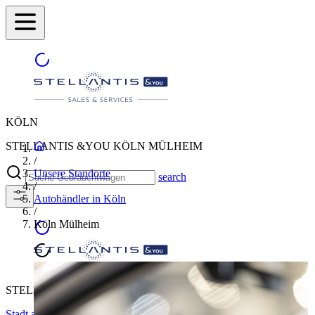
KÖLN
STELLANTIS &YOU KÖLN MÜLHEIM
/
Unsere Standorte
search
/
Autohändler in Köln
/
Köln Mülheim
STELLANTIS &YOU KÖLN MÜLHEIM
Stadt auswählen