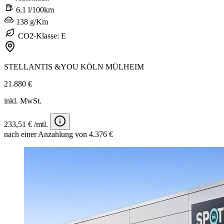
6,1 l/100km
138 g/Km
CO2-Klasse: E
STELLANTIS &YOU KÖLN MÜLHEIM
21.880 €
inkl. MwSt.
233,51 € /mtl.
nach einer Anzahlung von 4.376 €