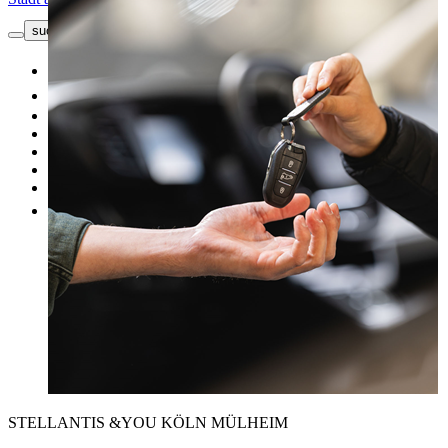
suche button - icon
Kontakt
Neuwagen
Gebrauchtwagen
Top Angebote
Unsere Marken
Werkstatt
Fahrzeug verkaufen
Mehr
STELLANTIS &YOU KÖLN MÜLHEIM