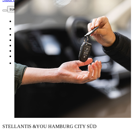
suche button - icon
Kontakt
Neuwagen
Gebrauchtwagen
Top Angebote
Unsere Marken
Werkstatt
Fahrzeug verkaufen
Mehr
STELLANTIS &YOU HAMBURG CITY SÜD