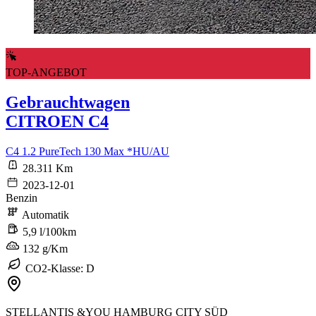
TOP-ANGEBOT
Gebrauchtwagen
CITROEN C4
C4 1.2 PureTech 130 Max *HU/AU
28.311 Km
2023-12-01
Benzin
Automatik
5,9 l/100km
132 g/Km
CO2-Klasse: D
STELLANTIS &YOU HAMBURG CITY SÜD