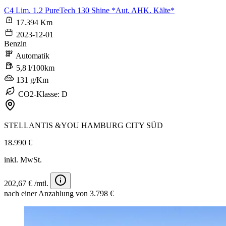
C4 Lim. 1.2 PureTech 130 Shine *Aut. AHK. Kälte*
17.394 Km
2023-12-01
Benzin
Automatik
5,8 l/100km
131 g/Km
CO2-Klasse: D
STELLANTIS &YOU HAMBURG CITY SÜD
18.990 €
inkl. MwSt.
202,67 € /mtl.
nach einer Anzahlung von 3.798 €