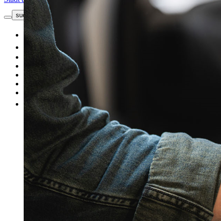
suche button - icon
Kontakt
Neuwagen
Gebrauchtwagen
Top Angebote
Unsere Marken
Werkstatt
Fahrzeug verkaufen
Mehr