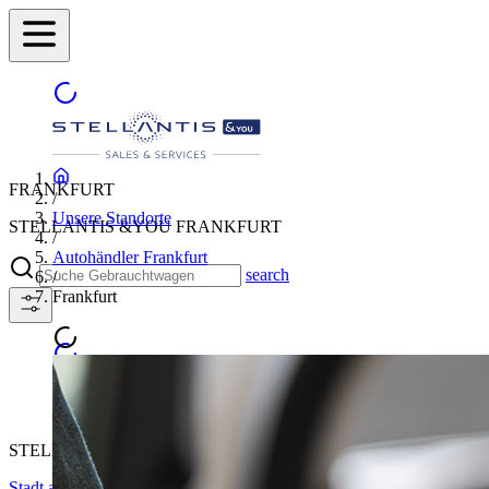
FRANKFURT
/
Unsere Standorte
STELLANTIS &YOU FRANKFURT
/
Autohändler Frankfurt
search
/
Frankfurt
STELLANTIS &YOU FRANKFURT
Stadt auswählen