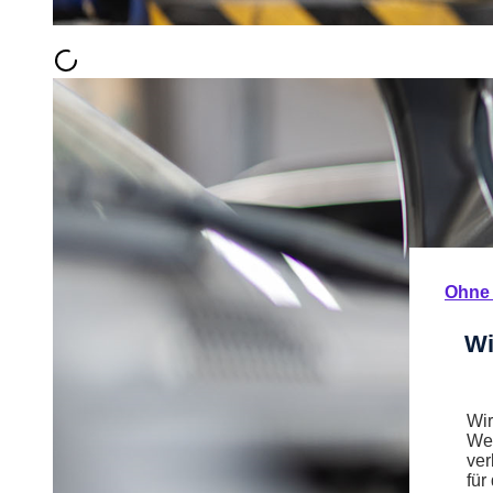
Ohne 
Wi
Wir
Web
ver
für