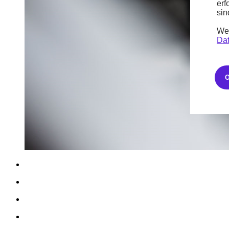
erf
sin
Wei
Dat