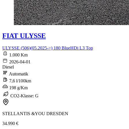
FIAT ULYSSE
ULYSSE (506)(05.2025->) 180 BlueHDi L3 Top
1.000 Km
2026-04-01
Diesel
Automatik
7,6 l/100km
198 g/Km
CO2-Klasse: G
STELLANTIS &YOU DRESDEN
34.990 €