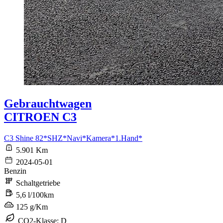
Gebrauchtwagen
CITROEN C3
C3 Shine 82*SHZ*Navi*Kamera*1.Hand*
5.901 Km
2024-05-01
Benzin
Schaltgetriebe
5,6 l/100km
125 g/Km
CO2-Klasse: D