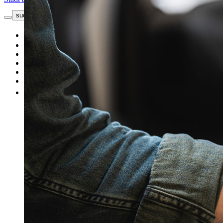
suche button - icon
Kontakt
Neuwagen
Top Angebote
Unsere Marken
Werkstatt
Fahrzeug verkaufen
Mehr