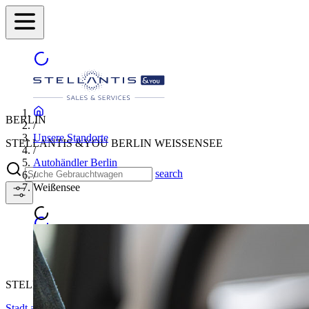
BERLIN
/
Unsere Standorte
STELLANTIS &YOU BERLIN WEISSENSEE
/
Autohändler Berlin
search
/
Weißensee
STELLANTIS &YOU BERLIN WEISSENSEE
Stadt auswählen