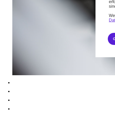
erf
sin
Wei
Dat