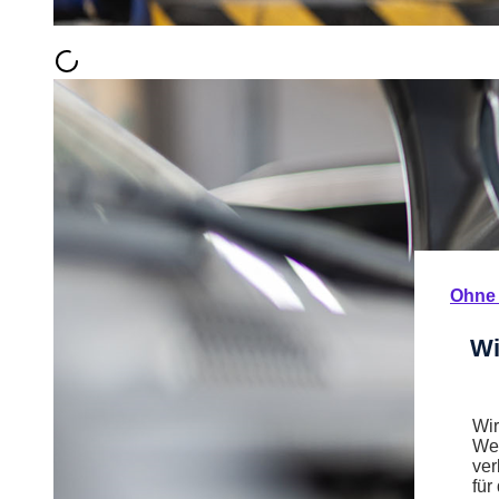
Ohne 
Wi
Wir
Web
ver
für