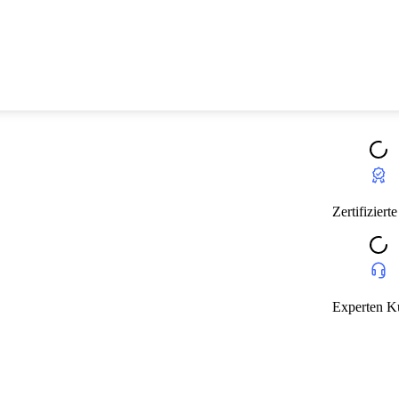
Zertifizierte Fahrzeuge mit Garantie
Zert
Experten Kundendienst
Exp