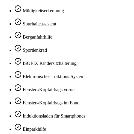
Müdigkeitserkennung
Spurhalteassistent
Berganfahrhilfe
Sportlenkrad
ISOFIX Kindersitzhalterung
Elektronisches Traktions-System
Fenster-/Kopfairbags vorne
Fenster-/Kopfairbags im Fond
Induktionsladen für Smartphones
Einparkhilfe