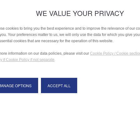
WE VALUE YOUR PRIVACY
se cookies to bring you the best experience and to improve the relevance of our 
 you. Your preferences matter to us, we will only use the data for which you give yo
ssential cookies that are necessary for the operation of this website.
more information on our data policies, please visit our
Cookie Policy / Cookie sectio
y if Cookie Policy if not separate
.
MANAGE OPTIONS
ACCEPT ALL