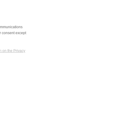
communications
ur consent except
n on the Privacy