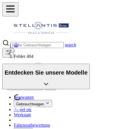
search
/
Fehler 404
Entdecken Sie unsere Modelle
Händler finden
suche button - icon
Neuwagen
Gebrauchtwagen
Angebote
Werkstatt
Fahrzeugbewertung